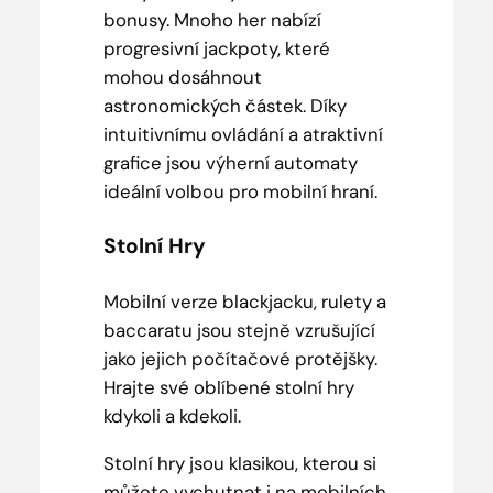
bonusy. Mnoho her nabízí
progresivní jackpoty, které
mohou dosáhnout
astronomických částek. Díky
intuitivnímu ovládání a atraktivní
grafice jsou výherní automaty
ideální volbou pro mobilní hraní.
Stolní Hry
Mobilní verze blackjacku, rulety a
baccaratu jsou stejně vzrušující
jako jejich počítačové protějšky.
Hrajte své oblíbené stolní hry
kdykoli a kdekoli.
Stolní hry jsou klasikou, kterou si
můžete vychutnat i na mobilních