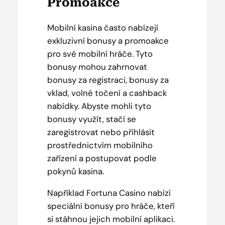
Promoakce
Mobilní kasina často nabízejí
exkluzivní bonusy a promoakce
pro své mobilní hráče. Tyto
bonusy mohou zahrnovat
bonusy za registraci, bonusy za
vklad, volné točení a cashback
nabídky. Abyste mohli tyto
bonusy využít, stačí se
zaregistrovat nebo přihlásit
prostřednictvím mobilního
zařízení a postupovat podle
pokynů kasina.
Například Fortuna Casino nabízí
speciální bonusy pro hráče, kteří
si stáhnou jejich mobilní aplikaci.