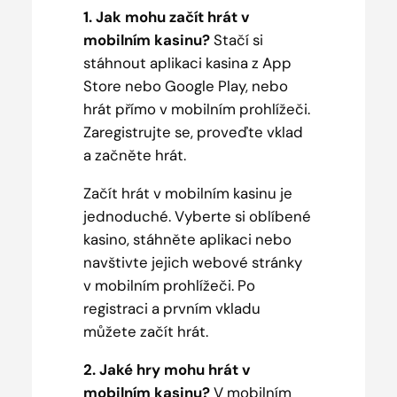
1. Jak mohu začít hrát v
mobilním kasinu?
Stačí si
stáhnout aplikaci kasina z App
Store nebo Google Play, nebo
hrát přímo v mobilním prohlížeči.
Zaregistrujte se, proveďte vklad
a začněte hrát.
Začít hrát v mobilním kasinu je
jednoduché. Vyberte si oblíbené
kasino, stáhněte aplikaci nebo
navštivte jejich webové stránky
v mobilním prohlížeči. Po
registraci a prvním vkladu
můžete začít hrát.
2. Jaké hry mohu hrát v
mobilním kasinu?
V mobilním