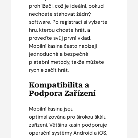
prohlížeči, což je ideální, pokud
nechcete stahovat žádný
software. Po registraci si vyberte
hru, kterou chcete hrát, a
proveďte svůj první vklad.
Mobilní kasina často nabízejí
jednoduché a bezpečné
platební metody, takže můžete
rychle začít hrát.
Kompatibilita a
Podpora Zařízení
Mobilní kasina jsou
optimalizována pro širokou škálu
zařízení. Většina kasin podporuje
operační systémy Android a iOS,