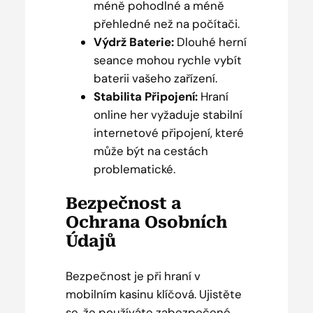
méně pohodlné a méně
přehledné než na počítači.
Výdrž Baterie:
Dlouhé herní
seance mohou rychle vybít
baterii vašeho zařízení.
Stabilita Připojení:
Hraní
online her vyžaduje stabilní
internetové připojení, které
může být na cestách
problematické.
Bezpečnost a
Ochrana Osobních
Údajů
Bezpečnost je při hraní v
mobilním kasinu klíčová. Ujistěte
se, že používáte zabezpečené