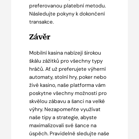
preferovanou platební metodu.
Následujte pokyny k dokončení
transakce.
Závěr
Mobilní kasina nabízejí širokou
škálu zážitků pro všechny typy
hráčů. Ať už preferujete výherní
automaty, stolní hry, poker nebo
živé kasino, naše platforma vám
poskytne všechny možnosti pro
skvělou zábavu a šanci na velké
výhry. Nezapomeňte využívat
naše tipy a strategie, abyste
maximalizovali své šance na
úspěch. Pravidelně sledujte naše