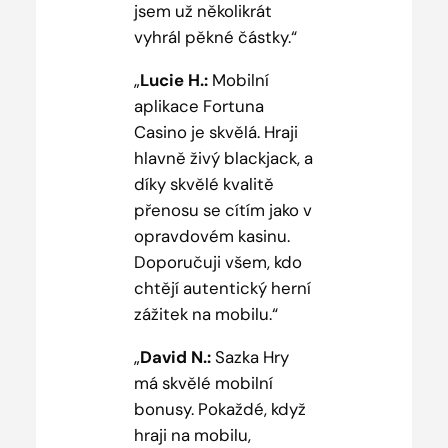
jsem už několikrát
vyhrál pěkné částky.“
„
Lucie H.:
Mobilní
aplikace Fortuna
Casino je skvělá. Hraji
hlavně živý blackjack, a
díky skvělé kvalitě
přenosu se cítím jako v
opravdovém kasinu.
Doporučuji všem, kdo
chtějí autentický herní
zážitek na mobilu.“
„
David N.:
Sazka Hry
má skvělé mobilní
bonusy. Pokaždé, když
hraji na mobilu,