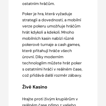
ostatním hráčům.
Poker je hra, která vyžaduje
strategii a dovednosti, a mobilní
verze pokeru umožňuje hráčům
hrát kdykoli a kdekoli. Mnoho
mobilních kasin nabízí různé
pokerové turnaje a cash games,
které přitahují hráče všech
úrovní. Díky moderním
technologiím můžete hrát poker
s ostatními hráči v reálném čase,
což přidává další rozměr zábavy.
Živé Kasino
Hrajte proti živým krupiérům v
reálném čase přímo z vašeho