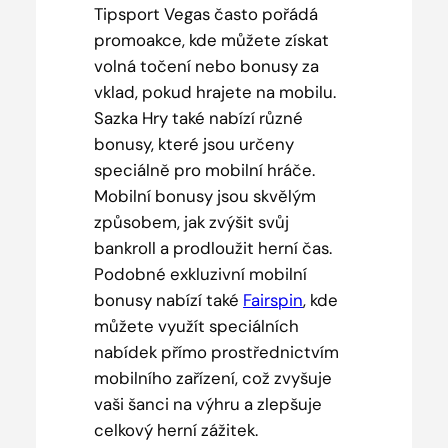
Tipsport Vegas často pořádá
promoakce, kde můžete získat
volná točení nebo bonusy za
vklad, pokud hrajete na mobilu.
Sazka Hry také nabízí různé
bonusy, které jsou určeny
speciálně pro mobilní hráče.
Mobilní bonusy jsou skvělým
způsobem, jak zvýšit svůj
bankroll a prodloužit herní čas.
Podobné exkluzivní mobilní
bonusy nabízí také
Fairspin
, kde
můžete využít speciálních
nabídek přímo prostřednictvím
mobilního zařízení, což zvyšuje
vaši šanci na výhru a zlepšuje
celkový herní zážitek.