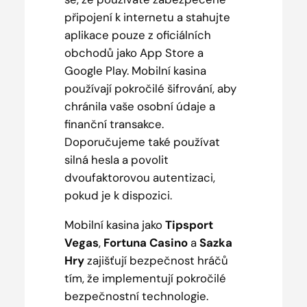
připojení k internetu a stahujte
aplikace pouze z oficiálních
obchodů jako App Store a
Google Play. Mobilní kasina
používají pokročilé šifrování, aby
chránila vaše osobní údaje a
finanční transakce.
Doporučujeme také používat
silná hesla a povolit
dvoufaktorovou autentizaci,
pokud je k dispozici.
Mobilní kasina jako
Tipsport
Vegas
,
Fortuna Casino
a
Sazka
Hry
zajišťují bezpečnost hráčů
tím, že implementují pokročilé
bezpečnostní technologie.