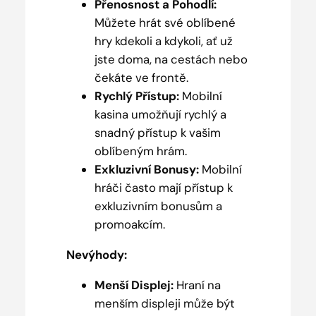
Přenosnost a Pohodlí:
Můžete hrát své oblíbené
hry kdekoli a kdykoli, ať už
jste doma, na cestách nebo
čekáte ve frontě.
Rychlý Přístup:
Mobilní
kasina umožňují rychlý a
snadný přístup k vašim
oblíbeným hrám.
Exkluzivní Bonusy:
Mobilní
hráči často mají přístup k
exkluzivním bonusům a
promoakcím.
Nevýhody:
Menší Displej:
Hraní na
menším displeji může být